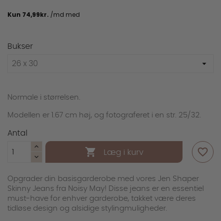
Bukser
Normale i størrelsen.
Modellen er 1.67 cm høj, og fotograferet i en str. 25/32.
Antal

favorite_outline
Læg i kurv
Opgrader din basisgarderobe med vores Jen Shaper
Skinny Jeans fra Noisy May! Disse jeans er en essentiel
must-have for enhver garderobe, takket være deres
tidløse design og alsidige stylingmuligheder.