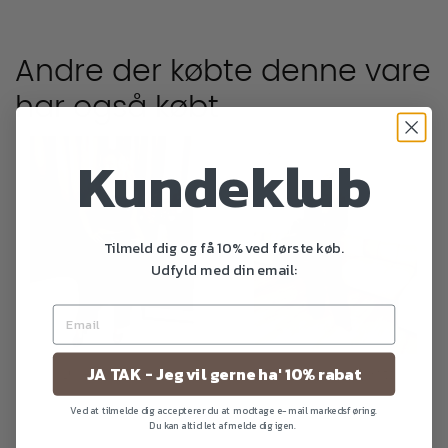
Andre der købte denne vare
har også købt
Kundeklub
favorite_outline
favorite_outline
Tilmeld dig og få 10% ved første køb.
Udfyld med din email:
JA TAK - Jeg vil gerne ha' 10% rabat
Luke PU Bukser
Iris Tailored Pants
Ved at tilmelde dig accepterer du at modtage e-mail markedsføring.
Du kan altid let afmelde dig igen.