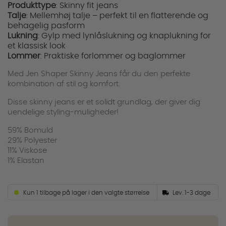
Produkttype
: Skinny fit jeans
Talje
: Mellemhøj talje – perfekt til en flatterende og
behagelig pasform
Lukning
: Gylp med lynlåslukning og knaplukning for
et klassisk look
Lommer
: Praktiske forlommer og baglommer
Med Jen Shaper Skinny Jeans får du den perfekte
kombination af stil og komfort.
Disse skinny jeans er et solidt grundlag, der giver dig
uendelige styling-muligheder!
59% Bomuld
29% Polyester
11% Viskose
1% Elastan
Kun 1 tilbage på lager i den valgte størrelse
Lev. 1-3 dage