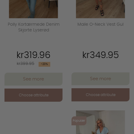
Polly Kortærmede Denim
Maile O-Neck Vest Gul
Skjorte Lyserød
kr319.96
kr349.95
Regular
kr399.95
-20%
price
See more
See more
Choose attribute
Choose attribute
favorite_outline
Populær