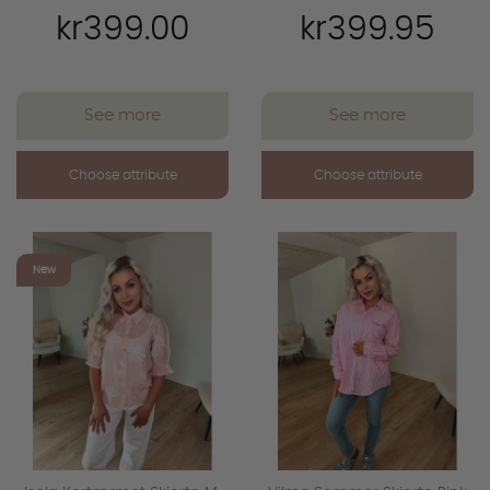
kr399.00
kr399.95
See more
See more
Choose attribute
Choose attribute
favorite_outline
favorite_outline
New