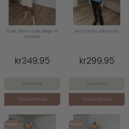
Indie Denim Kjole Beige M.
Alva Denim Jakke Kort
Lommer
kr349.95
kr299.95
See more
See more
Choose attribute
Choose attribute
favorite_outline
favorite_outline
Populær
Populær