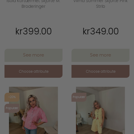
Isola Kortærmet Skjorte M.
Vilma Sommer Skjorte Pink
Broderinger
Strib
kr399.00
kr349.00
See more
See more
Choose attribute
Choose attribute
favorite_outline
favorite_outline
-20%
Populær
Populær