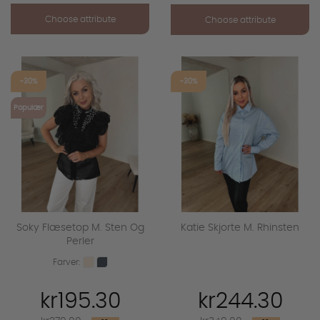
Choose attribute
Choose attribute
favorite_outline
favorite_outline
-30%
-30%
Populær
Soky Flæsetop M. Sten Og
Katie Skjorte M. Rhinsten
Perler
Farver:
kr195.30
kr244.30
Regular
Regular