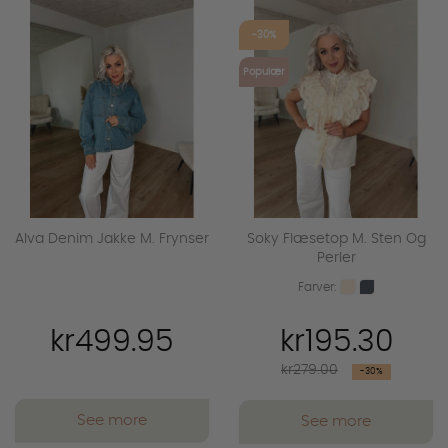
favorite_outline
favorite_outline
-30%
Populær
Alva Denim Jakke M. Frynser
Soky Flæsetop M. Sten Og
Perler
Farver:
kr499.95
kr195.30
Regular
kr279.00
-30%
price
See more
See more