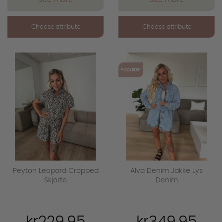
Choose attribute
Choose attribute
favorite_outline
favorite_outline
Populær
Peyton Leopard Cropped
Alva Denim Jakke Lys
Skjorte
Denim