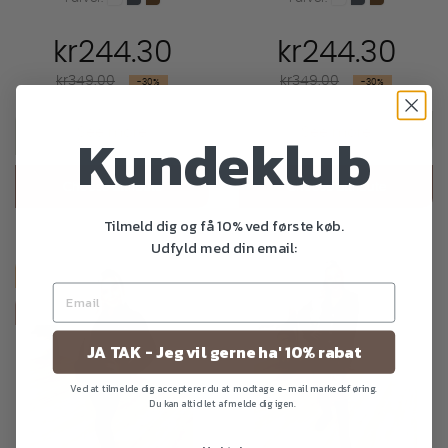
kr244.30
kr244.30
Regular
Regular
kr349.00
kr349.00
-30%
-30%
price
price
Kundeklub
See more
See more
Choose attribute
Choose attribute
Tilmeld dig og få 10% ved første køb.
Udfyld med din email:
favorite_outline
favorite_outline
-30%
-30%
Populær
Populær
JA TAK - Jeg vil gerne ha' 10% rabat
Ved at tilmelde dig accepterer du at modtage e-mail markedsføring.
Du kan altid let afmelde dig igen.