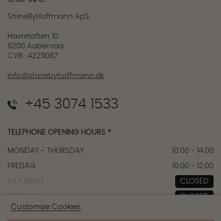
ShineByHoffmann ApS
Havretoften 10
6200 Aabenraa
CVR.: 42211087
info@shinebyhoffmann.dk
+45 3074 1533
TELEPHONE OPENING HOURS *
MONDAY - THURSDAY
10:00 - 14:00
FREDAG
10:00 - 12:00
SATURDAY
CLOSED
SUNDAY
CLOSED
Customize Cookies
*Call for opening hours in the store