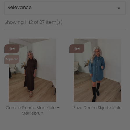

Relevance
Showing 1-12 of 27 item(s)
favorite_outline
favorite_outline
New
New
Populær
Camille Skjorte Maxi Kjole –
Enza Denim Skjorte Kjole
Mørkebrun