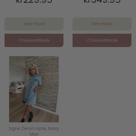
kr229.95
kr349.95
See more
See more
Choose attribute
Choose attribute
favorite_outline
Signe Denim Kjole, Noisy
May