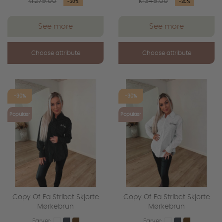
kr279.00
kr349.00
-30%
-30%
price
price
See more
See more
Choose attribute
Choose attribute
favorite_outline
favorite_outline
-30%
-30%
Populær
Populær
Copy Of Ea Stribet Skjorte
Copy Of Ea Stribet Skjorte
Mørkebrun
Mørkebrun
Farver:
Farver: