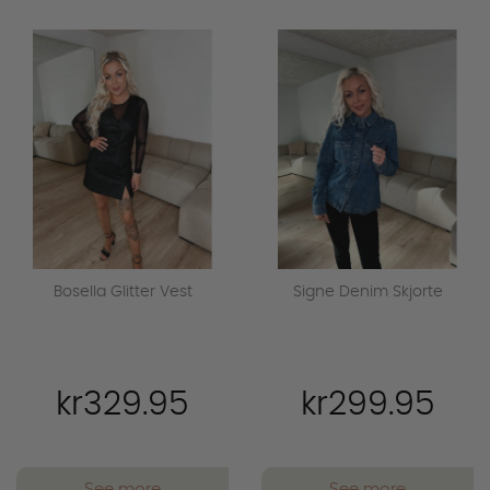
favorite_outline
favorite_outline
Bosella Glitter Vest
Signe Denim Skjorte
kr329.95
kr299.95
See more
See more